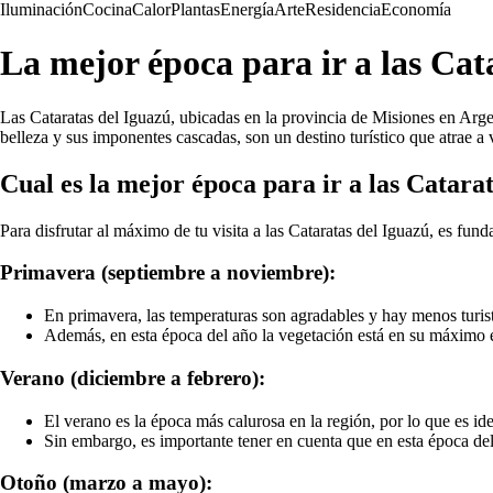
Iluminación
Cocina
Calor
Plantas
Energía
Arte
Residencia
Economía
La mejor época para ir a las Cat
Las Cataratas del Iguazú, ubicadas en la provincia de Misiones en Arge
belleza y sus imponentes cascadas, son un destino turístico que atrae a v
Cual es la mejor época para ir a las Catara
Para disfrutar al máximo de tu visita a las Cataratas del Iguazú, es fun
Primavera (septiembre a noviembre):
En primavera, las temperaturas son agradables y hay menos turistas
Además, en esta época del año la vegetación está en su máximo es
Verano (diciembre a febrero):
El verano es la época más calurosa en la región, por lo que es ide
Sin embargo, es importante tener en cuenta que en esta época del a
Otoño (marzo a mayo):