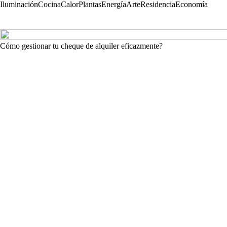
Iluminación
Cocina
Calor
Plantas
Energía
Arte
Residencia
Economía
Cómo gestionar tu cheque de alquiler eficazmente?