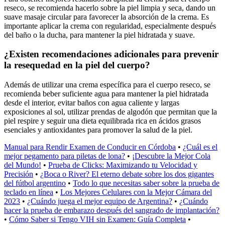
reseco, se recomienda hacerlo sobre la piel limpia y seca, dando un
suave masaje circular para favorecer la absorción de la crema. Es
importante aplicar la crema con regularidad, especialmente después
del baño o la ducha, para mantener la piel hidratada y suave.
¿Existen recomendaciones adicionales para prevenir
la resequedad en la piel del cuerpo?
Además de utilizar una crema específica para el cuerpo reseco, se
recomienda beber suficiente agua para mantener la piel hidratada
desde el interior, evitar baños con agua caliente y largas
exposiciones al sol, utilizar prendas de algodón que permitan que la
piel respire y seguir una dieta equilibrada rica en ácidos grasos
esenciales y antioxidantes para promover la salud de la piel.
Manual para Rendir Examen de Conducir en Córdoba
•
¿Cuál es el
mejor pegamento para piletas de lona?
•
¡Descubre la Mejor Cola
del Mundo!
•
Prueba de Clicks: Maximizando tu Velocidad y
Precisión
•
¿Boca o River? El eterno debate sobre los dos gigantes
del fútbol argentino
•
Todo lo que necesitas saber sobre la prueba de
teclado en línea
•
Los Mejores Celulares con la Mejor Cámara del
2023
•
¿Cuándo juega el mejor equipo de Argentina?
•
¿Cuándo
hacer la prueba de embarazo después del sangrado de implantación?
•
Cómo Saber si Tengo VIH sin Examen: Guía Completa
•