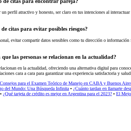
p de citas para encontrar pareja?
 un perfil atractivo y honesto, ser claro en tus intenciones al interactuar
e citas para evitar posibles riesgos?
rsonal, evitar compartir datos sensibles como tu dirección o información
n que las personas se relacionan en la actualidad?
elacionan en la actualidad, ofreciendo una alternativa digital para con
laciones cara a cara para garantizar una experiencia satisfactoria y salud
 Consejos para el Examen Teórico de Manejo en CABA y Buenos Aire
go del Mundo: Una Búsqueda Infinita
•
¿Cuánto tardan en llamarte de
•
¿Qué tarjeta de crédito es mejor en Argentina para el 2023?
•
El Mejo