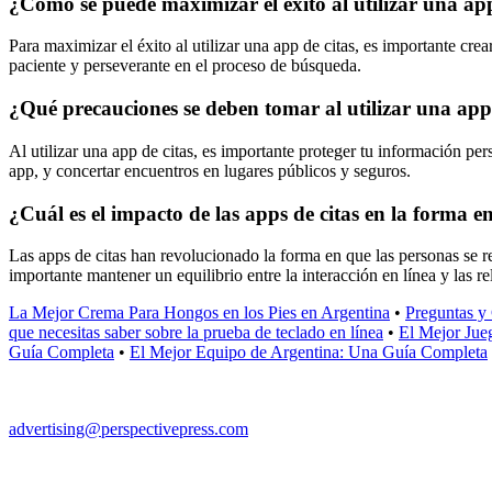
¿Cómo se puede maximizar el éxito al utilizar una ap
Para maximizar el éxito al utilizar una app de citas, es importante crear
paciente y perseverante en el proceso de búsqueda.
¿Qué precauciones se deben tomar al utilizar una app d
Al utilizar una app de citas, es importante proteger tu información pe
app, y concertar encuentros en lugares públicos y seguros.
¿Cuál es el impacto de las apps de citas en la forma e
Las apps de citas han revolucionado la forma en que las personas se r
importante mantener un equilibrio entre la interacción en línea y las re
La Mejor Crema Para Hongos en los Pies en Argentina
•
Preguntas y
que necesitas saber sobre la prueba de teclado en línea
•
El Mejor Jue
Guía Completa
•
El Mejor Equipo de Argentina: Una Guía Completa
advertising@perspectivepress.com