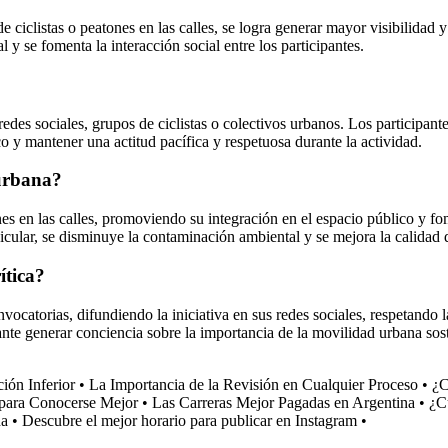
e ciclistas o peatones en las calles, se logra generar mayor visibilidad 
 y se fomenta la interacción social entre los participantes.
redes sociales, grupos de ciclistas o colectivos urbanos. Los participan
co y mantener una actitud pacífica y respetuosa durante la actividad.
 urbana?
tones en las calles, promoviendo su integración en el espacio público y f
icular, se disminuye la contaminación ambiental y se mejora la calidad 
ítica?
catorias, difundiendo la iniciativa en sus redes sociales, respetando l
ante generar conciencia sobre la importancia de la movilidad urbana so
ción Inferior
•
La Importancia de la Revisión en Cualquier Proceso
•
¿C
 para Conocerse Mejor
•
Las Carreras Mejor Pagadas en Argentina
•
¿Cu
na
•
Descubre el mejor horario para publicar en Instagram
•