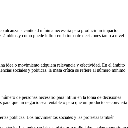
rupo alcanza la cantidad mínima necesaria para producir un impacto
tes ámbitos y cómo puede influir en la toma de decisiones tanto a nivel
una idea o movimiento adquiera relevancia y efectividad. En el ámbito
encias sociales y políticas, la masa crítica se refiere al número mínimo
 al número de personas necesario para influir en la toma de decisiones
os para que un negocio sea rentable o para que un producto se convierta
iertas políticas. Los movimientos sociales y las protestas también
 negocio. Las redes sociales y plataformas digitales suelen requerir una