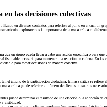
 en las decisiones colectivas
 utilizado en diversos contextos para referirse al punto en el cual un g
este artículo, exploraremos la importancia de la masa crítica en diferen
ara que un grupo pueda llevar a cabo una acción específica o para que 
rial fisionable necesaria para mantener una reacción en cadena. En las ci
ociedad o para tomar decisiones de manera colectiva.
s. En el ámbito de la participación ciudadana, la masa crítica se refiere
 masa crítica puede referirse al número de clientes o usuarios necesari
 votantes puede determinar el resultado de una elección o la adopción de c
 y visibilidad.
 una masa crítica de clientes puede ser fundamental para el éxito de un