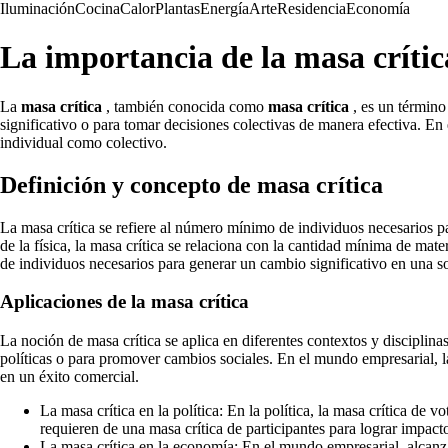
Iluminación
Cocina
Calor
Plantas
Energía
Arte
Residencia
Economía
La importancia de la masa crítica
La
masa crítica
, también conocida como
masa crítica
, es un término
significativo o para tomar decisiones colectivas de manera efectiva. En 
individual como colectivo.
Definición y concepto de masa crítica
La masa crítica se refiere al número mínimo de individuos necesarios p
de la física, la masa crítica se relaciona con la cantidad mínima de mate
de individuos necesarios para generar un cambio significativo en una s
Aplicaciones de la masa crítica
La noción de masa crítica se aplica en diferentes contextos y disciplina
políticas o para promover cambios sociales. En el mundo empresarial, la
en un éxito comercial.
La masa crítica en la política: En la política, la masa crítica de
requieren de una masa crítica de participantes para lograr impacto
La masa crítica en la economía: En el mundo empresarial, alcanzar