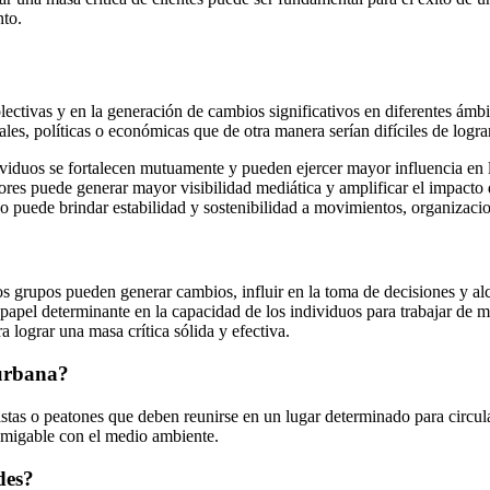
nto.
ectivas y en la generación de cambios significativos en diferentes ámbi
es, políticas o económicas que de otra manera serían difíciles de lograr
ividuos se fortalecen mutuamente y pueden ejercer mayor influencia en 
dores puede generar mayor visibilidad mediática y amplificar el impacto
o puede brindar estabilidad y sostenibilidad a movimientos, organizacion
 grupos pueden generar cambios, influir en la toma de decisiones y alcan
n papel determinante en la capacidad de los individuos para trabajar de
 lograr una masa crítica sólida y efectiva.
 urbana?
stas o peatones que deben reunirse en un lugar determinado para circular
 amigable con el medio ambiente.
des?