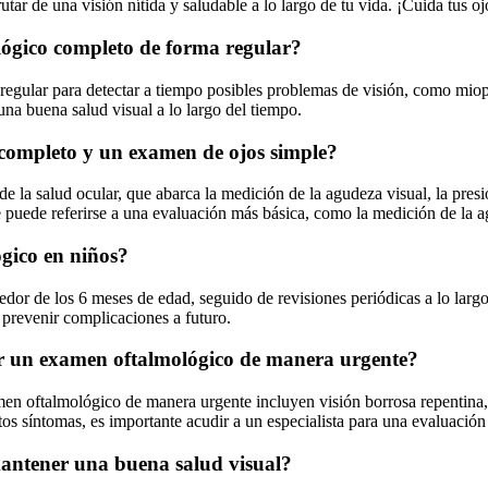
ar de una visión nítida y saludable a lo largo de tu vida. ¡Cuida tus oj
lógico completo de forma regular?
egular para detectar a tiempo posibles problemas de visión, como miopí
a buena salud visual a lo largo del tiempo.
 completo y un examen de ojos simple?
a salud ocular, que abarca la medición de la agudeza visual, la presión
 puede referirse a una evaluación más básica, como la medición de la agu
gico en niños?
dor de los 6 meses de edad, seguido de revisiones periódicas a lo larg
y prevenir complicaciones a futuro.
ar un examen oftalmológico de manera urgente?
n oftalmológico de manera urgente incluyen visión borrosa repentina, do
estos síntomas, es importante acudir a un especialista para una evaluación
antener una buena salud visual?