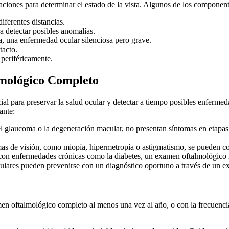
aciones para determinar el estado de la vista. Algunos de los compone
iferentes distancias.
ra detectar posibles anomalías.
, una enfermedad ocular silenciosa pero grave.
tacto.
 periféricamente.
lmológico Completo
l para preservar la salud ocular y detectar a tiempo posibles enfermeda
ante:
glaucoma o la degeneración macular, no presentan síntomas en etapas 
mas de visión, como miopía, hipermetropía o astigmatismo, se pueden cor
con enfermedades crónicas como la diabetes, un examen oftalmológico re
ulares pueden prevenirse con un diagnóstico oportuno a través de un 
en oftalmológico completo al menos una vez al año, o con la frecuencia 