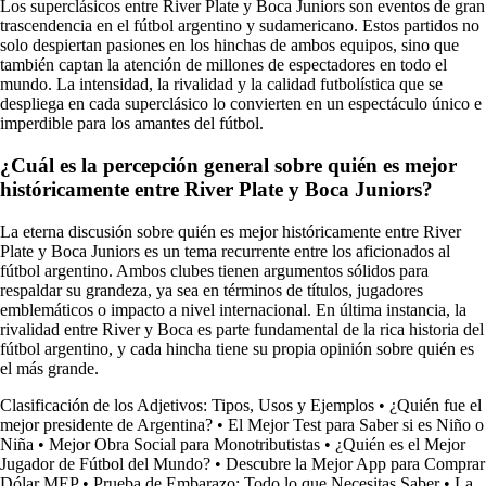
Los superclásicos entre River Plate y Boca Juniors son eventos de gran
trascendencia en el fútbol argentino y sudamericano. Estos partidos no
solo despiertan pasiones en los hinchas de ambos equipos, sino que
también captan la atención de millones de espectadores en todo el
mundo. La intensidad, la rivalidad y la calidad futbolística que se
despliega en cada superclásico lo convierten en un espectáculo único e
imperdible para los amantes del fútbol.
¿Cuál es la percepción general sobre quién es mejor
históricamente entre River Plate y Boca Juniors?
La eterna discusión sobre quién es mejor históricamente entre River
Plate y Boca Juniors es un tema recurrente entre los aficionados al
fútbol argentino. Ambos clubes tienen argumentos sólidos para
respaldar su grandeza, ya sea en términos de títulos, jugadores
emblemáticos o impacto a nivel internacional. En última instancia, la
rivalidad entre River y Boca es parte fundamental de la rica historia del
fútbol argentino, y cada hincha tiene su propia opinión sobre quién es
el más grande.
Clasificación de los Adjetivos: Tipos, Usos y Ejemplos
•
¿Quién fue el
mejor presidente de Argentina?
•
El Mejor Test para Saber si es Niño o
Niña
•
Mejor Obra Social para Monotributistas
•
¿Quién es el Mejor
Jugador de Fútbol del Mundo?
•
Descubre la Mejor App para Comprar
Dólar MEP
•
Prueba de Embarazo: Todo lo que Necesitas Saber
•
La