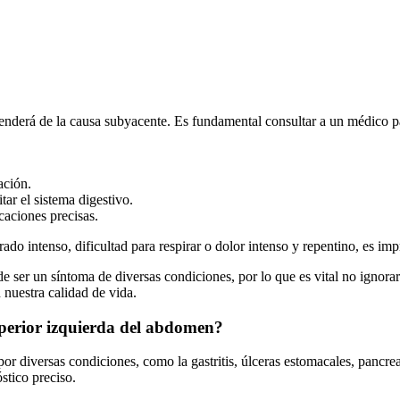
penderá de la causa subyacente. Es fundamental consultar a un médico p
ación.
tar el sistema digestivo.
aciones precisas.
o intenso, dificultad para respirar o dolor intenso y repentino, es im
de ser un síntoma de diversas condiciones, por lo que es vital no ignor
 nuestra calidad de vida.
superior izquierda del abdomen?
or diversas condiciones, como la gastritis, úlceras estomacales, pancrea
stico preciso.