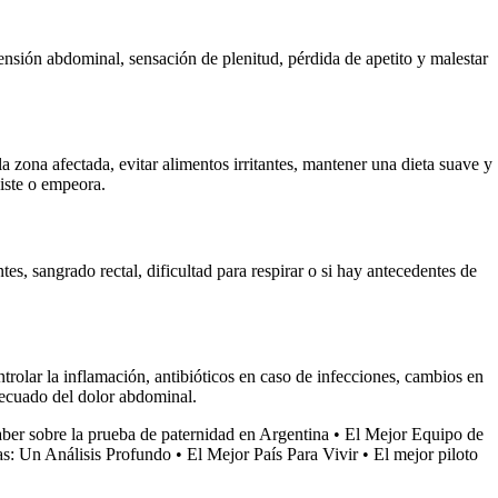
ensión abdominal, sensación de plenitud, pérdida de apetito y malestar
a zona afectada, evitar alimentos irritantes, mantener una dieta suave y
siste o empeora.
es, sangrado rectal, dificultad para respirar o si hay antecedentes de
rolar la inflamación, antibióticos en caso de infecciones, cambios en
adecuado del dolor abdominal.
aber sobre la prueba de paternidad en Argentina
•
El Mejor Equipo de
ras: Un Análisis Profundo
•
El Mejor País Para Vivir
•
El mejor piloto