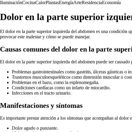
Iluminación
Cocina
Calor
Plantas
Energía
Arte
Residencia
Economía
Dolor en la parte superior izqu
El dolor en la parte superior izquierda del abdomen es una condición q
provocar este malestar y cómo se puede manejar.
Causas comunes del dolor en la parte supe
El dolor en la parte superior izquierda del abdomen puede ser causado p
Problemas gastrointestinales como gastritis, úlceras gástricas o i
Trastornos musculoesqueléticos como distensión muscular o costil
Problemas en el bazo, como la esplenomegalia.
Condiciones cardíacas como un infarto de miocardio.
Infecciones en el tracto urinario.
Manifestaciones y síntomas
Es importante prestar atención a los síntomas que acompañan al dolor e
Dolor agudo o punzante.