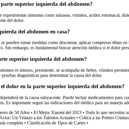
parte superior izquierda del abdomen?
ble experimentar síntomas como náuseas, vómitos, acidez estomacal, dist
nte del dolor.
izquierda del abdomen en casa?
a, se pueden tomar medidas como descansar, aplicar compresas tibias en l
aco. Sin embargo, es fundamental buscar atención médica si el dolor per
arte superior izquierda del abdomen?
bdomen es intenso, persistente, se acompaña de fiebre, vómitos persistent
 pruebas diagnósticas para determinar la causa del dolor.
el dolor en la parte superior izquierda del abdomen?
 dependerá de la causa subyacente. Puede incluir medicamentos para cont
e otros. Es importante seguir las indicaciones del médico para un manejo 
jeres de 50 Años
•
El Mejor Xiaomi del 2023
•
Todo lo que necesitas s
ctor: Un Vistazo a los Talentos Actuales
•
Crítica a las Pobres Criatu
uía completa
•
Clasificación de Tipos de Caries
•