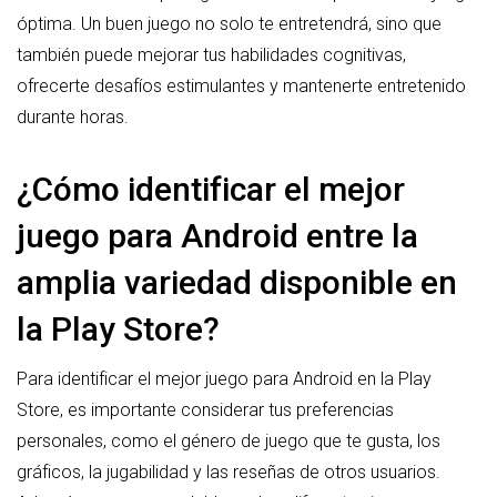
óptima. Un buen juego no solo te entretendrá, sino que
también puede mejorar tus habilidades cognitivas,
ofrecerte desafíos estimulantes y mantenerte entretenido
durante horas.
¿Cómo identificar el mejor
juego para Android entre la
amplia variedad disponible en
la Play Store?
Para identificar el mejor juego para Android en la Play
Store, es importante considerar tus preferencias
personales, como el género de juego que te gusta, los
gráficos, la jugabilidad y las reseñas de otros usuarios.