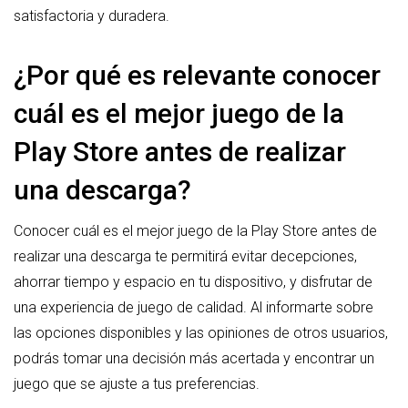
satisfactoria y duradera.
¿Por qué es relevante conocer
cuál es el mejor juego de la
Play Store antes de realizar
una descarga?
Conocer cuál es el mejor juego de la Play Store antes de
realizar una descarga te permitirá evitar decepciones,
ahorrar tiempo y espacio en tu dispositivo, y disfrutar de
una experiencia de juego de calidad. Al informarte sobre
las opciones disponibles y las opiniones de otros usuarios,
podrás tomar una decisión más acertada y encontrar un
juego que se ajuste a tus preferencias.