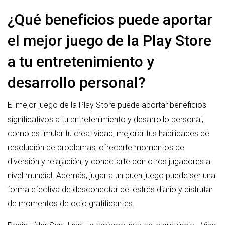
¿Qué beneficios puede aportar
el mejor juego de la Play Store
a tu entretenimiento y
desarrollo personal?
El mejor juego de la Play Store puede aportar beneficios
significativos a tu entretenimiento y desarrollo personal,
como estimular tu creatividad, mejorar tus habilidades de
resolución de problemas, ofrecerte momentos de
diversión y relajación, y conectarte con otros jugadores a
nivel mundial. Además, jugar a un buen juego puede ser una
forma efectiva de desconectar del estrés diario y disfrutar
de momentos de ocio gratificantes.