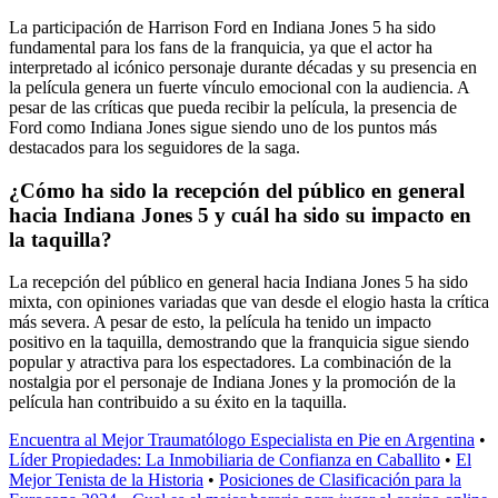
La participación de Harrison Ford en Indiana Jones 5 ha sido
fundamental para los fans de la franquicia, ya que el actor ha
interpretado al icónico personaje durante décadas y su presencia en
la película genera un fuerte vínculo emocional con la audiencia. A
pesar de las críticas que pueda recibir la película, la presencia de
Ford como Indiana Jones sigue siendo uno de los puntos más
destacados para los seguidores de la saga.
¿Cómo ha sido la recepción del público en general
hacia Indiana Jones 5 y cuál ha sido su impacto en
la taquilla?
La recepción del público en general hacia Indiana Jones 5 ha sido
mixta, con opiniones variadas que van desde el elogio hasta la crítica
más severa. A pesar de esto, la película ha tenido un impacto
positivo en la taquilla, demostrando que la franquicia sigue siendo
popular y atractiva para los espectadores. La combinación de la
nostalgia por el personaje de Indiana Jones y la promoción de la
película han contribuido a su éxito en la taquilla.
Encuentra al Mejor Traumatólogo Especialista en Pie en Argentina
•
Líder Propiedades: La Inmobiliaria de Confianza en Caballito
•
El
Mejor Tenista de la Historia
•
Posiciones de Clasificación para la