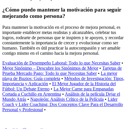
¿Cómo puedo mantener la motivación para seguir
mejorando como persona?
Para mantener la motivación en el proceso de mejora personal, es
importante establecer metas realistas y alcanzables, celebrar tus
logros, rodearte de personas que te inspiren y te apoyen, y recordar
constantemente la importancia de crecer y evolucionar como ser
humano. También es útil practicar la autocompasión y ser amable
contigo mismo en el camino hacia la mejora personal.
Evaluación de Desempeño Laboral: Todo lo que Necesitas Saber
•
Mejor Sinónimo – Descubre los Sinónimos de Mejor
•
Tarjetas de
Prueba Mercado Pago: Todo lo que Necesitas Saber
•
La mejor
playa de Buzios: Guía completa
•
Métodos de Investigación: Tipos,
Importancia y Aplicación
•
El Mejor Jugador de la Historia del
Fútbol: Un Debate Eterno
•
La Mejor Carne para Empanadas
Cortada a Cuchillo en Argentina
•
Análisis de la película Dejar el
Mundo Atrás
•
Napoleón: Análisis Crítico de la Película
•
Lider
Coach y Lider Coaching: Dos Conceptos Clave Para el Desarrollo
Personal y Profesional
•