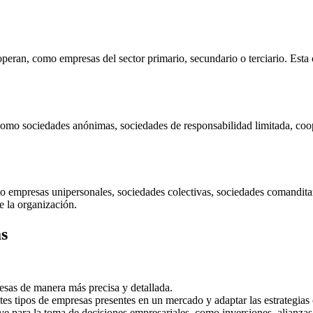
ran, como empresas del sector primario, secundario o terciario. Esta cla
omo sociedades anónimas, sociedades de responsabilidad limitada, coopera
 empresas unipersonales, sociedades colectivas, sociedades comanditarias
e la organización.
as
esas de manera más precisa y detallada.
ntes tipos de empresas presentes en un mercado y adaptar las estrategia
 para la toma de decisiones empresariales, como inversiones, alianzas 