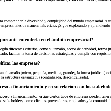
a comprender la diversidad y complejidad del mundo empresarial. A travé
egias empresariales de manera más eficaz. ¡Sigue explorando y aprendiendo
importante entenderla en el ámbito empresarial?
 según diferentes criterios, como su tamaño, sector de actividad, forma j
do, facilitar la toma de decisiones estratégicas y cumplir con requisitos
sificar las empresas?
ran el tamaño (micro, pequeña, mediana, grande), la forma jurídica (soc
 la estructura organizativa (centralizada, descentralizada).
ceso a financiamiento y en su relación con los stakehol
acceso a financiamiento, ya que ciertos tipos de empresas pueden tener 
os stakeholders, como clientes, proveedores, empleados y la comunidad 